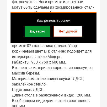
фотопечатью. Ноги прямые или гнутые,
могут быть сделаны из хромированной стали
или массива березы белого, кремового или
цвета венге. В любой комбинации служат
Ваш регион: Воронеж
надежной опорой изделию даже в
разложенном виде.
Да, верно
Нет, другой
Стол Аспен СТ МП 900(1200)*600*750 Ноги
прямые 02 гальваника (стекло Узор
коричневый цвет ВН) отлично подойдет для
интерьеров в стиле Модерн.
Габариты: 900 x 750 x 600 мм.
В качестве материала каркаса используется
массив березы.
Материалом столешницы служит ЛДСП,
закаленное стекло.
Подстолье: ЛДСП.
Длина стола в разложенном виде: 1200 мм.
В собранном виде длина стола составляет:
900 мм.