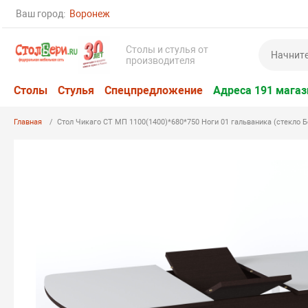
Ваш город:
Воронеж
Столы и стулья от
производителя
Столы
Стулья
Спецпредложение
Адреса 191 магаз
Главная
Стол Чикаго СТ МП 1100(1400)*680*750 Ноги 01 гальваника (стекло 