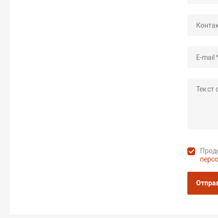
Продо
перс
Отпра