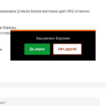
льваника (стекло Белое матовое цвет ВН) отлично
в березы.
 стекло.
Ваш регион: Воронеж
Да, верно
Нет, другой
м.