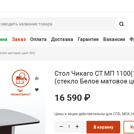
Поис
ина
Заказ
Оплата
Доставка
Гарантия
Вакансии
Ф
Белое матовое цвет ВН)
Стол Чикаго СТ МП 1100(
(стекло Белое матовое ц
16 590 ₽
Цены и акции действительны для СПБ, МСК, Н
В корзину
К