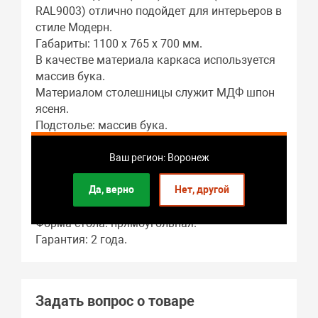
RAL9003) отлично подойдет для интерьеров в
стиле Модерн.
Габариты: 1100 x 765 x 700 мм.
В качестве материала каркаса используется
массив бука.
Материалом столешницы служит МДФ шпон
ясеня.
Подстолье: массив бука.
Гостиная – это основное предназначение
этого предмета мебели.
Ваш регион: Воронеж
Длина стола в разложенном виде: 1500 мм.
Да, верно
Нет, другой
В собранном виде длина стола составляет:
1100 мм.
Форма стола: прямоугольная.
Гарантия: 2 года.
Задать вопрос о товаре