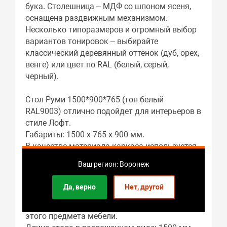
бука. Столешница – МДФ со шпоном ясеня,
оснащена раздвижным механизмом.
Несколько типоразмеров и огромный выбор
вариантов тонировок – выбирайте
классический деревянный оттенок (дуб, орех,
венге) или цвет по RAL (белый, серый,
черный).
Стол Руми 1500*900*765 (тон белый
RAL9003) отлично подойдет для интерьеров в
стиле Лофт.
Габариты: 1500 x 765 x 900 мм.
В качестве материала каркаса используется
массив бука.
Ваш регион: Воронеж
Материалом столешницы служит МДФ шпон
ясеня.
Да, верно
Нет, другой
Подстолье: массив бука.
Гостиная – это основное предназначение
этого предмета мебели.