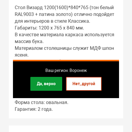
Стол Визард 1200(1600)*840*765 (тон белый
RAL9003 + патина золото) отлично подойдет
для интерьеров в стиле Классика.
Габариты: 1200 x 765 x 840 мм.
В качестве материала каркаса используется
массив бука.
Материалом столешницы служит МДФ шпон
ясеня.
Подстолье: массив бука.
Гостиная – это основное предназначение
Ваш регион: Воронеж
этого предмета мебели.
Длина стола в разложенном виде: 1600 мм.
Да, верно
Нет, другой
В собранном виде длина стола составляет:
1200 мм.
Форма стола: овальная.
Гарантия: 2 года.