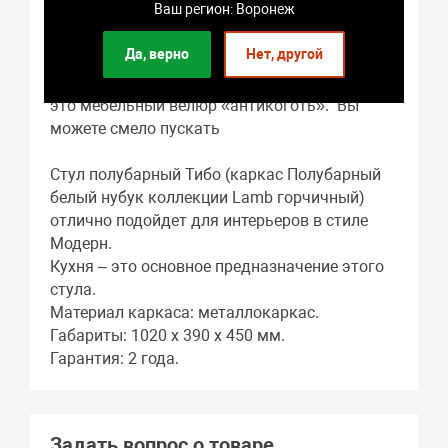
Ваш регион: Воронеж
не истончился, а ткань не растянулась, мы
отдаем кухонный стул в производство.
Да, верно
Нет, другой
Еще одна особенность полубарного Тибо –
это мебельный велюр «антикоготь». Вы
можете смело пускать
Стул полубарный Тибо (каркас Полубарный
белый нубук коллекции Lamb горчичный)
отлично подойдет для интерьеров в стиле
Модерн.
Кухня – это основное предназначение этого
стула.
Материал каркаса: металлокаркас.
Габариты: 1020 x 390 x 450 мм.
Гарантия: 2 года.
Задать вопрос о товаре