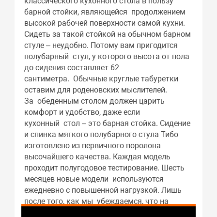
классического кухонного стола в пользу
барной стойки, являющейся продолжением
высокой рабочей поверхности самой кухни.
Сидеть за такой стойкой на обычном барном
стуле – неудобно. Потому вам пригодится
полубарный стул, у которого высота от пола
до сидения составляет 62
сантиметра. Обычные круглые табуретки
оставим для роденовских мыслителей.
За обеденным столом должен царить
комфорт и удобство, даже если
кухонный стол – это барная стойка. Сидение
и спинка мягкого полубарного стула Тибо
изготовлено из первичного поролона
высочайшего качества. Каждая модель
проходит полугодовое тестирование. Шесть
месяцев новые модели используются
ежедневно с повышенной нагрузкой. Лишь
после того, как мы убеждаемся, что на
сидениях нет следов просиживания, поролон