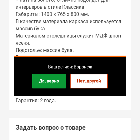
интерьеров в стиле Классика.
Габариты: 1400 x 765 x 800 мм.
В качестве материала каркаса используется
массив бука.
Материалом столешницы служит МДФ шпон
ясеня.
Подстолье: массив бука.
Гостиная – это основное предназначение
этого предмета мебели.
Ваш регион: Воронеж
Длина стола в разложенном виде: 1400 мм.
В собранном виде длина стола составляет:
Да, верно
Нет, другой
1400 мм.
Форма стола: прямоугольная.
Гарантия: 2 года.
Задать вопрос о товаре