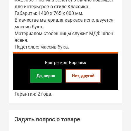
для интерьеров в стиле Классика.
Габариты: 1400 x 765 x 800 мм.
В качестве материала каркаса используется
массив бука.
Материалом столешницы служит МДФ шпон
ясеня.
Подстолье: массив бука.
Гостиная – это основное предназначение
этого предмета мебели.
Ваш регион: Воронеж
Длина стола в разложенном виде: 1400 мм.
В собранном виде длина стола составляет:
Да, верно
Нет, другой
1400 мм.
Форма стола: прямоугольная.
Гарантия: 2 года.
Задать вопрос о товаре